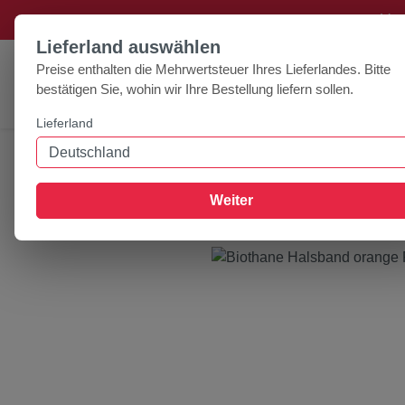
+++ Ver
um Hauptinhalt springen
Zur Suche springen
Lieferland auswählen
Preise enthalten die Mehrwertsteuer Ihres Lieferlandes. Bitte
bestätigen Sie, wohin wir Ihre Bestellung liefern sollen.
Lieferland
Home
Zubehör
Halsbänder
Biothane Halsband 
Weiter
Bildergalerie überspringen