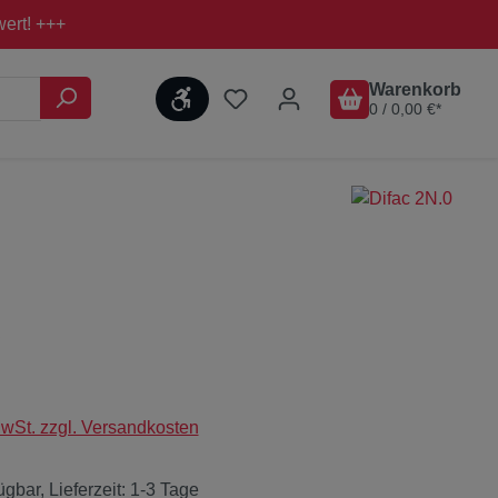
ert! +++
Warenkorb
Werkzeugleiste anzeigen
Du hast 0 Produkte auf dem M
0 / 0,00 €*
is:
€
MwSt. zzgl. Versandkosten
ügbar, Lieferzeit: 1-3 Tage