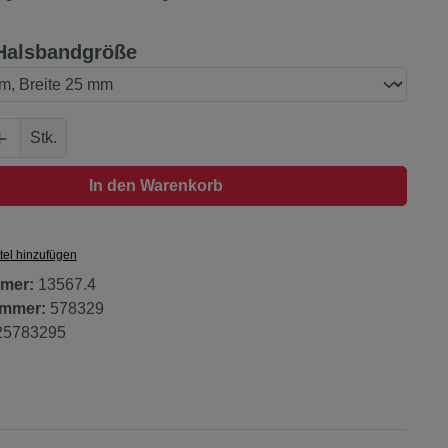
auswählen
Halsbandgröße
Anzahl: Gib den gewünschten Wert ein oder
Stk.
In den Warenkorb
tel hinzufügen
mer:
13567.4
ummer:
578329
25783295