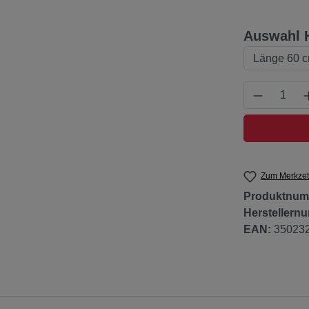
Auswahl 
Produkt 
Zum Merkzet
Produktnum
Herstellern
EAN:
35023