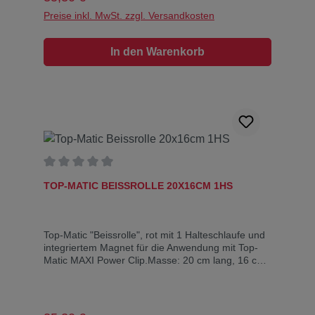
Preise inkl. MwSt. zzgl. Versandkosten
In den Warenkorb
Durchschnittliche Bewertung von 0 von 5 Sternen
TOP-MATIC BEISSROLLE 20X16CM 1HS
Top-Matic "Beissrolle", rot mit 1 Halteschlaufe und
integriertem Magnet für die Anwendung mit Top-
Matic MAXI Power Clip.Masse: 20 cm lang, 16 cm
Umfang Die Beissrolle kann für die Bestätigung
des Fusslaufens (nach Scherk) anstatt eines Fun-
Balls verwendet werden.Vorteil: Verhindert das
"baumeln" der Beissrolle speziell im Laufschritt!