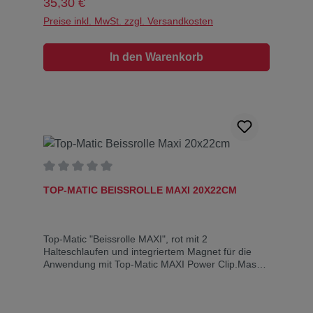
Regulärer Preis:
35,30 €
Preise inkl. MwSt. zzgl. Versandkosten
In den Warenkorb
Durchschnittliche Bewertung von 0 von 5 Sternen
TOP-MATIC BEISSROLLE MAXI 20X22CM
Top-Matic "Beissrolle MAXI", rot mit 2
Halteschlaufen und integriertem Magnet für die
Anwendung mit Top-Matic MAXI Power Clip.Masse:
20 cm lang, 22cm Umfang