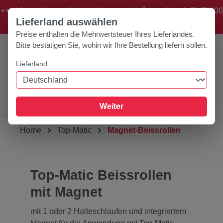
+++ Versandkostenfreie Lieferung nach Österreich ab EUR 100
Zum Hauptinhalt springen
Lieferland auswählen
Bestellwert! +++
Preise enthalten die Mehrwertsteuer Ihres Lieferlandes.
Bitte bestätigen Sie, wohin wir Ihre Bestellung liefern sollen.
Lieferland
0
Werkzeugleiste anzeigen
Du hast 0 Produk
Weiter
Home
Top-Matic
Magnet-Beissrollen
Top-Matic Beissrollen
mit Magnet
mit 1 oder 2 Halteschlaufen und integriertem