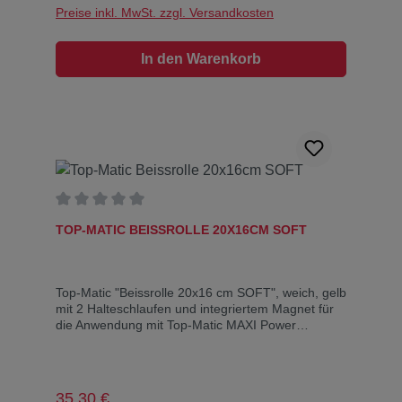
Preise inkl. MwSt. zzgl. Versandkosten
In den Warenkorb
Durchschnittliche Bewertung von 0 von 5 Sternen
TOP-MATIC BEISSROLLE 20X16CM SOFT
Top-Matic "Beissrolle 20x16 cm SOFT", weich, gelb
mit 2 Halteschlaufen und integriertem Magnet für
die Anwendung mit Top-Matic MAXI Power
Clip.Masse: 20 cm lang, 16 cm Umfang
Regulärer Preis:
35,30 €