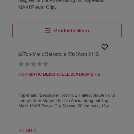
Magnet für die Anwendung mit Top-Matic
MAXI Power Clip.
Produkte filtern
Durchschnittliche Bewertung von 0 von 5 Sternen
TOP-MATIC BEISSROLLE 20X16CM 2 HS
Top-Matic "Beissrolle", rot mit 2 Halteschlaufen und
integriertem Magnet für die Anwendung mit Top-
Matic MAXI Power Clip.Masse: 20 cm lang, 16 cm
Umfang
Regulärer Preis:
35,30 €