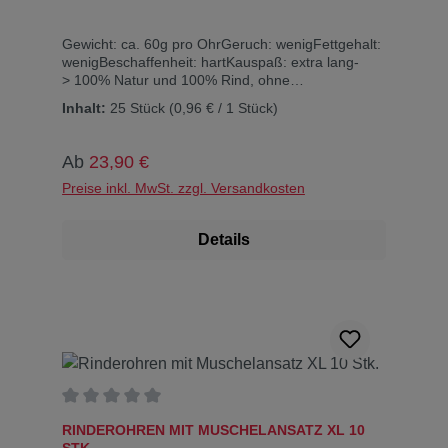
Gewicht: ca. 60g pro OhrGeruch: wenigFettgehalt:
wenigBeschaffenheit: hartKauspaß: extra lang-
> 100% Natur und 100% Rind, ohne
Konservierungsstoffe, Zucker oder
Inhalt:
25 Stück
(0,96 € / 1 Stück)
Geschmacksverstärker!Inhaltsstoffe: Rohprotein
80 %, Rohfett 7 %, Rohasche 3 %, Rohfaser
7%, Feuchtigkeit 12%Diese Knabberohren sind
Regulärer Preis:
Ab
23,90 €
reine Naturprodukte. Bitte beachten Sie: Dies sind
Naturkauartikel und KEINE maschinell hergestellte
Preise inkl. MwSt. zzgl. Versandkosten
Produkte. Daher können Form, Farbe, Größe und
Gewicht sich sehr unterscheiden, teilweise auch
Details
außerhalb der angegebenen Angaben liegen. Für
die einzelnen Produktunterschiede können wir
leider keine Garantie übernehmen…
Durchschnittliche Bewertung von 0 von 5 Sternen
RINDEROHREN MIT MUSCHELANSATZ XL 10