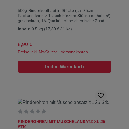
500g Rinderkopfhaut in Stücke (ca. 25cm,
Packung kann z.T. auch kürzere Stücke enthalten!)
geschnitten, 1A-Qualität, ohne chemische Zusätze
Diese Rinderkopfhaut wird Ihr Vierbeiner lieben.
Inhalt:
0.5 kg
(17,80 € / 1 kg)
Sorgt für langes Knabbervergnügen, da ziemlich
hart. Deutsches Produkt! Inhaltsstoffe:Rohprotein:
92,6%, Rohfett 6%, Rohasche: 0,9%, Feuchtigkeit
Regulärer Preis:
8,90 €
6,9%
Preise inkl. MwSt. zzgl. Versandkosten
In den Warenkorb
Durchschnittliche Bewertung von 0 von 5 Sternen
RINDEROHREN MIT MUSCHELANSATZ XL 25
STK.