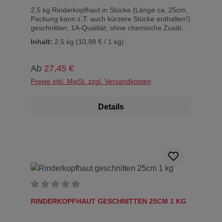
2,5 kg Rinderkopfhaut in Stücke (Länge ca. 25cm,
Packung kann z.T. auch kürzere Stücke enthalten!)
geschnitten, 1A-Qualität, ohne chemische Zusätze
Diese Rinderkopfhaut wird Ihr Vierbeiner lieben.
Inhalt:
2.5 kg
(10,98 € / 1 kg)
Sorgt für langes Knabbervergnügen, da ziemlich
hart. Deutsches Produkt! Inhaltsstoffe:Rohprotein:
92,6%, Rohfett 6%, Rohasche: 0,9%, Feuchtigkeit
Regulärer Preis:
Ab
27,45 €
6,9%
Preise inkl. MwSt. zzgl. Versandkosten
Details
Durchschnittliche Bewertung von 0 von 5 Sternen
RINDERKOPFHAUT GESCHNITTEN 25CM 1 KG