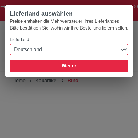
+++ Versandkostenfreie Lieferung nach Österreich ab EUR 100
Zum Hauptinhalt springen
Lieferland auswählen
Bestellwert! +++
Preise enthalten die Mehrwertsteuer Ihres Lieferlandes.
Bitte bestätigen Sie, wohin wir Ihre Bestellung liefern sollen.
Lieferland
0
Werkzeugleiste anzeigen
Du hast 0 Produk
Weiter
Home
Kauartikel
Rind