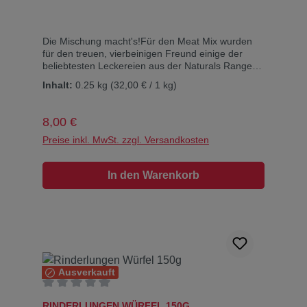
Die Mischung macht's!Für den Meat Mix wurden
für den treuen, vierbeinigen Freund einige der
beliebtesten Leckereien aus der Naturals Range
zu einer köstlichen Mischung
Inhalt:
0.25 kg
(32,00 € / 1 kg)
zusammengestellt.Enthalten sind Hühnerfüße,
Rinderkopfhaut, Leber vom Rind und fettarmes
Rindfleisch.Alle Snacks sind glutenfrei und
Regulärer Preis:
8,00 €
enthalten weder Farb- noch Aromastoffe. Ein rein
natürliches Produkt und gleichzeitig eine wahre
Preise inkl. MwSt. zzgl. Versandkosten
Gaumenfreude für den Hund.Ideal für Hunde, die
Abwechslung auf der Speisekarte lieben, und
In den Warenkorb
Hundebesitzer, die ausprobieren möchten, welche
Natursnacks ihrem Vierbeiner am besten
schmecken.Verpackungsgröße: 250 g
Ausverkauft
Durchschnittliche Bewertung von 0 von 5 Sternen
RINDERLUNGEN WÜRFEL 150G