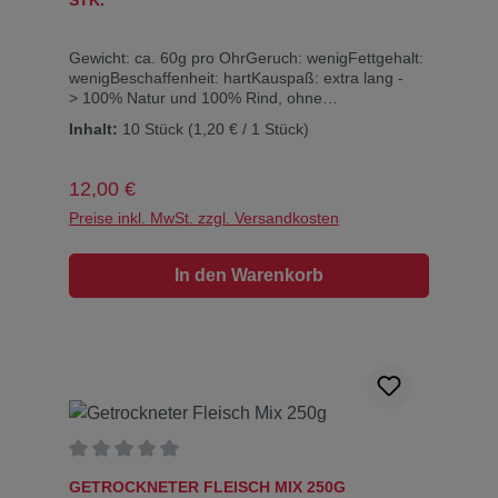
STK.
Gewicht: ca. 60g pro OhrGeruch: wenigFettgehalt:
wenigBeschaffenheit: hartKauspaß: extra lang -
> 100% Natur und 100% Rind, ohne
Konservierungsstoffe, Zucker oder
Inhalt:
10 Stück
(1,20 € / 1 Stück)
Geschmacksverstärker!Inhaltsstoffe: Rohprotein
80 %, Rohfett 7 %, Rohasche 3 %, Rohfaser
7%, Feuchtigkeit 12%Diese Knabberohren sind
Regulärer Preis:
12,00 €
reine Naturprodukte. Bitte beachten Sie: Dies sind
Naturkauartikel und KEINE maschinell hergestellte
Preise inkl. MwSt. zzgl. Versandkosten
Produkte. Daher können Form, Farbe, Größe und
Gewicht sich sehr unterscheiden, teilweise auch
In den Warenkorb
außerhalb der angegebenen Angaben liegen. Für
die einzelnen Produktunterschiede können wir
leider keine Garantie übernehmen…
Durchschnittliche Bewertung von 0 von 5 Sternen
GETROCKNETER FLEISCH MIX 250G