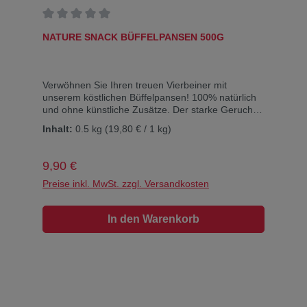
Durchschnittliche Bewertung von 0 von 5 Sternen
NATURE SNACK BÜFFELPANSEN 500G
Verwöhnen Sie Ihren treuen Vierbeiner mit
unserem köstlichen Büffelpansen! 100% natürlich
und ohne künstliche Zusätze. Der starke Geruch
und Geschmack machen es zu einem Favoriten
Inhalt:
0.5 kg
(19,80 € / 1 kg)
bei vielen Hunden. Außerdem hat es eine positive
Wirkung auf die Darmflora. Geeignet für Welpen
und erwachsene Hunde. Eine gesunde Belohnung!
Regulärer Preis:
9,90 €
Glutenfrei Beinhaltet keinen Zuckerzusatz Ohne
Farbstoffe und KonservierungsmittelDieser Snack
Preise inkl. MwSt. zzgl. Versandkosten
ist ein Naturprodukt, daher können die
Abmessungen und das Gewicht pro Stück variieren
In den Warenkorb