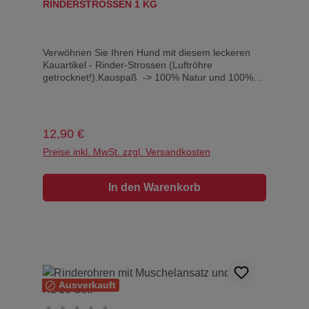
RINDERSTROSSEN 1 KG
Verwöhnen Sie Ihren Hund mit diesem leckeren
Kauartikel - Rinder-Strossen (Luftröhre
getrocknet!).Kauspaß -> 100% Natur und 100%
Rind, ohne Konservierungsstoffe, Zucker oder
Geschmacksverstärker!Analytische
Zusammensetzung:Rohprotein: 63%, Rohfett:
6,8%, Rohasche: 6,6%, Feuchtigkeit: 11,5%Diese
Regulärer Preis:
12,90 €
Strossen sind reine Naturprodukte. Bitte beachten
Sie: Dies sind Naturkauartikel und KEINE
Preise inkl. MwSt. zzgl. Versandkosten
maschinell hergestellte Produkte. Daher können
Form, Farbe, Größe und Gewicht sich sehr
In den Warenkorb
unterscheiden, teilweise auch außerhalb der
angegebenen Angaben liegen. Für die einzelnen
Produktunterschiede können wir leider
keine Garantie übernehmen…
Ausverkauft