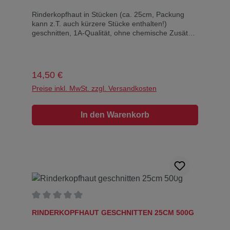
Rinderkopfhaut in Stücken (ca. 25cm, Packung
kann z.T. auch kürzere Stücke enthalten!)
geschnitten, 1A-Qualität, ohne chemische Zusätze
Diese Rinderkopfhaut wird Ihr Vierbeiner lieben.
Sorgt für langes Knabbervergnügen, da ziemlich
hart. Deutsches Produkt! Inhaltsstoffe: Rohprotein:
92,6%, Rohfett 6%, Rohasche: 0,9%, Feuchtigkeit
Regulärer Preis:
14,50 €
6,9%
Preise inkl. MwSt. zzgl. Versandkosten
In den Warenkorb
Durchschnittliche Bewertung von 0 von 5 Sternen
RINDERKOPFHAUT GESCHNITTEN 25CM 500G