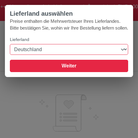
+++ Versandkostenfreie Lieferung nach Österreich ab EUR 100
Zum Hauptinhalt springen
Lieferland auswählen
Bestellwert! +++
Preise enthalten die Mehrwertsteuer Ihres Lieferlandes.
Bitte bestätigen Sie, wohin wir Ihre Bestellung liefern sollen.
Lieferland
0
Werkzeugleiste anzeigen
Du hast 0 Produk
Weiter