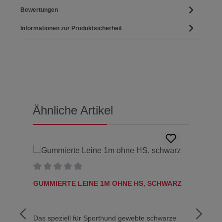
Bewertungen
Informationen zur Produktsicherheit
Produktgalerie überspringen
Ähnliche Artikel
A
Durchschnittliche Bewertung von 0 von 5 Sternen
Durc
GUMMIERTE LEINE 1M OHNE HS, SCHWARZ
GUMM
Das speziell für Sporthund gewebte schwarze
Gumm