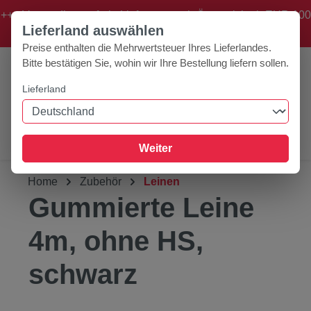
+++ Versandkostenfreie Lieferung nach Österreich ab EUR 100
Zum Hauptinhalt springen
Lieferland auswählen
Bestellwert! +++
Preise enthalten die Mehrwertsteuer Ihres Lieferlandes.
Bitte bestätigen Sie, wohin wir Ihre Bestellung liefern sollen.
Lieferland
0
Werkzeugleiste anzeigen
Du hast 0 Produk
Weiter
Home
Zubehör
Leinen
Gummierte Leine
4m, ohne HS,
schwarz