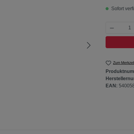
Sofort verf
Produkt 
Zum Merkzet
Produktnum
Herstellern
EAN:
54005