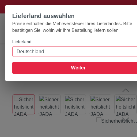
+++ Ver
um Hauptinhalt springen
Zur Suche springen
Lieferland auswählen
Preise enthalten die Mehrwertsteuer Ihres Lieferlandes. Bitte
bestätigen Sie, wohin wir Ihre Bestellung liefern sollen.
Lieferland
Home
Zubehör
Halsbänder
Sicherheitslicht JAD
Weiter
Bildergalerie überspringen