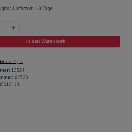
ügbar, Lieferzeit: 1-3 Tage
Anzahl: Gib den gewünschten Wert ein oder
In den Warenkorb
tel hinzufügen
mer:
13524
ummer:
64723
85012118