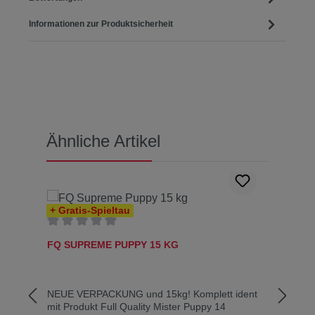
Informationen zur Produktsicherheit
Produktgalerie überspringen
Ähnliche Artikel
+ Gratis-Spieltau
+ Gr
Durchschnittliche Bewertung von 0 von 5 Sternen
Durc
FQ SUPREME PUPPY 15 KG
KYNO
NEUE VERPACKUNG und 15kg! Komplett ident
Kompl
mit Produkt Full Quality Mister Puppy 14
Allei