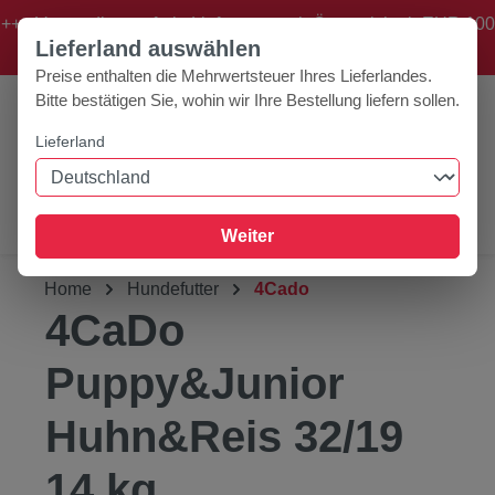
+++ Versandkostenfreie Lieferung nach Österreich ab EUR 100
Zum Hauptinhalt springen
Lieferland auswählen
Bestellwert! +++
Preise enthalten die Mehrwertsteuer Ihres Lieferlandes.
Bitte bestätigen Sie, wohin wir Ihre Bestellung liefern sollen.
Lieferland
0
Werkzeugleiste anzeigen
Du hast 0 Produk
Weiter
Home
Hundefutter
4Cado
4CaDo
Puppy&Junior
Huhn&Reis 32/19
14 kg