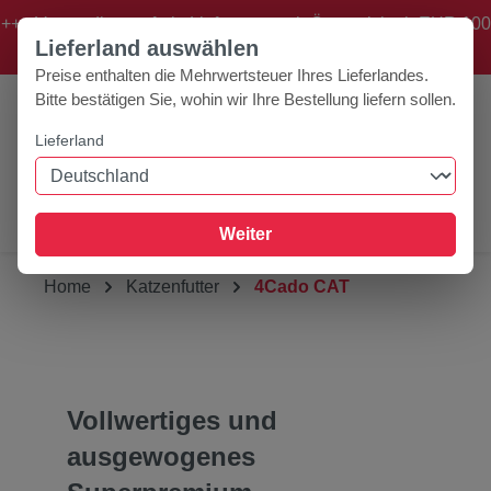
+++ Versandkostenfreie Lieferung nach Österreich ab EUR 100
Zum Hauptinhalt springen
Lieferland auswählen
Bestellwert! +++
Preise enthalten die Mehrwertsteuer Ihres Lieferlandes.
Bitte bestätigen Sie, wohin wir Ihre Bestellung liefern sollen.
Lieferland
0
Werkzeugleiste anzeigen
Du hast 0 Produk
Weiter
Home
Katzenfutter
4Cado CAT
Vollwertiges und
ausgewogenes