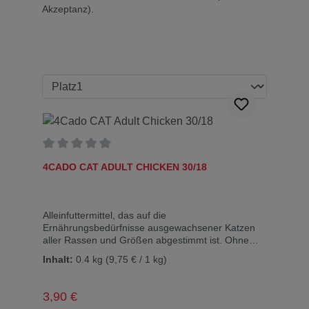
Akzeptanz).
Durchschnittliche Bewertung von 0 von 5 Sternen
4CADO CAT ADULT CHICKEN 30/18
Alleinfuttermittel, das auf die
Ernährungsbedürfnisse ausgewachsener Katzen
aller Rassen und Größen abgestimmt ist. Ohne
Lock-, Farb- und
Inhalt:
0.4 kg
(9,75 € / 1 kg)
Konservierungsstoffe.Zusammensetzung:
Verarbeitete tierische Proteine ​​36 % (mind. 26 %
Huhn), extrudierter Mais, tierisches Fett,
Regulärer Preis:
3,90 €
extrudierter Reis, Maiskleber, hydrolysierte