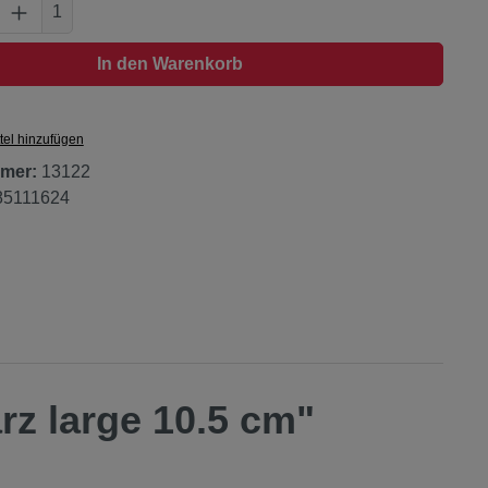
Anzahl: Gib den gewünschten Wert ein oder
1
In den Warenkorb
tel hinzufügen
mer:
13122
85111624
z large 10.5 cm"