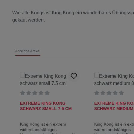
Wie alle Kongs ist King Kong ein wunderbares Übungsspi
gekaut werden.
Ähnliche Artikel
Produktgalerie überspringen
Durchschnittliche Bewertung von 0 von 5 Sternen
Durchschnittliche
EXTREME KING KONG
EXTREME KING K
SCHWARZ SMALL 7.5 CM
SCHWARZ MEDIUM 
King Kong ist ein extrem
King Kong ist ein ex
widerstandsfähiges
widerstandsfähiges