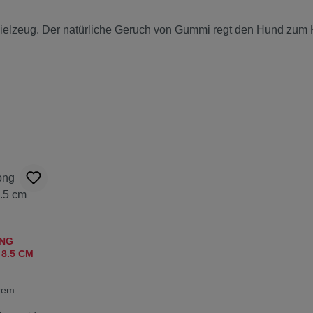
elzeug. Der natürliche Geruch von Gummi regt den Hund zum Ka
 Bewertung von 0 von 5 Sternen
ONG
8.5 CM
trem