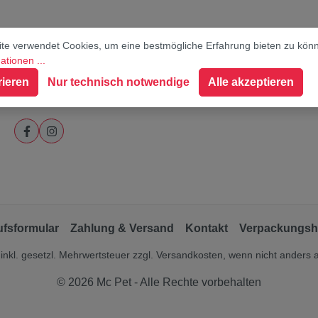
te verwendet Cookies, um eine bestmögliche Erfahrung bieten zu kön
tionen ...
rieren
Nur technisch notwendige
Alle akzeptieren
Social Media
ufsformular
Zahlung & Versand
Kontakt
Verpackungsh
 inkl. gesetzl. Mehrwertsteuer zzgl.
Versandkosten
, wenn nicht anders
© 2026 Mc Pet - Alle Rechte vorbehalten