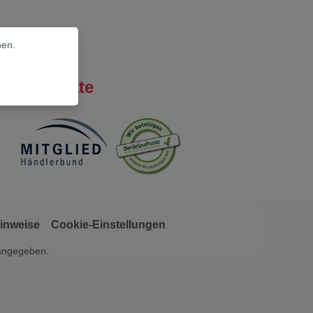
nen.
Zertifikate
inweise
Cookie-Einstellungen
 angegeben.