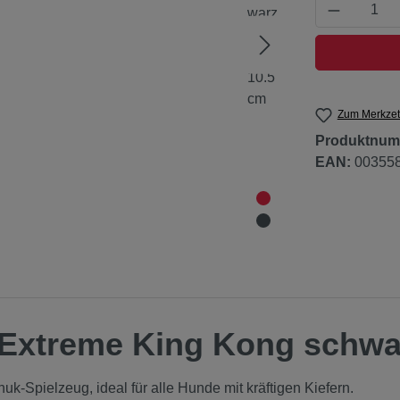
Produkt 
Zum Merkzet
Produktnum
EAN:
00355
Extreme King Kong schwar
k-Spielzeug, ideal für alle Hunde mit kräftigen Kiefern.