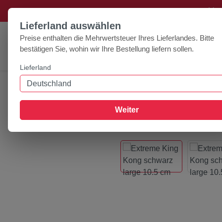
+++ Ver
um Hauptinhalt springen
Zur Suche springen
Lieferland auswählen
Preise enthalten die Mehrwertsteuer Ihres Lieferlandes. Bitte
bestätigen Sie, wohin wir Ihre Bestellung liefern sollen.
Lieferland
Home
Zubehör
Hundespielzeug
Extreme King Kong s
Weiter
Bildergalerie überspringen