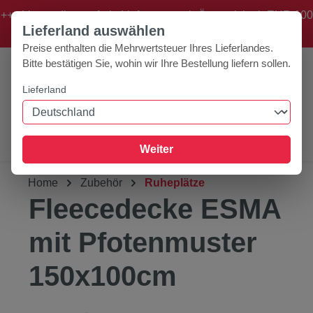
+++ Versandkostenfreie Lieferung nach Österreich ab EUR 100
Zum Hauptinhalt springen
Lieferland auswählen
Bestellwert! +++
Preise enthalten die Mehrwertsteuer Ihres Lieferlandes.
Bitte bestätigen Sie, wohin wir Ihre Bestellung liefern sollen.
Lieferland
0
Werkzeugleiste anzeigen
Du hast 0 Produk
Weiter
Home
Zubehör
Ruheplätze
Fleecedecke ESMA
mit Pfotenmuster
150x100cm