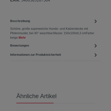
EAN:
5400585167504
Beschreibung
Schöne, große superweiche Hunde- und Katzendecke mit
Pfotenmuster, bei 40° waschbar.Masse: 150x100x0,3 cmFarbe:
beige
Mehr
Bewertungen
Informationen zur Produktsicherheit
Produktgalerie überspringen
Ähnliche Artikel