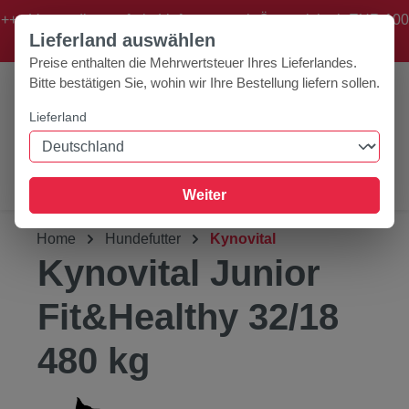
+++ Versandkostenfreie Lieferung nach Österreich ab EUR 100
Zum Hauptinhalt springen
Lieferland auswählen
Bestellwert! +++
Preise enthalten die Mehrwertsteuer Ihres Lieferlandes.
Bitte bestätigen Sie, wohin wir Ihre Bestellung liefern sollen.
Lieferland
0
Werkzeugleiste anzeigen
Du hast 0 Produk
Weiter
Home
Hundefutter
Kynovital
Kynovital Junior
Fit&Healthy 32/18
480 kg