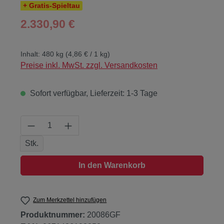
+ Gratis-Spieltau
Regulärer Preis:
2.330,90 €
Inhalt:
480 kg
(4,86 € / 1 kg)
Preise inkl. MwSt. zzgl. Versandkosten
Sofort verfügbar, Lieferzeit: 1-3 Tage
Produkt Anzahl: Gib den gewünschten Wert
Stk.
In den Warenkorb
Zum Merkzettel hinzufügen
Produktnummer:
20086GF