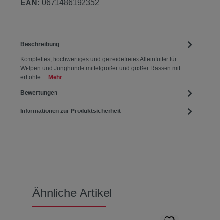
EAN:
0671486192352
Beschreibung
Komplettes, hochwertiges und getreidefreies Alleinfutter für
Welpen und Junghunde mittelgroßer und großer Rassen mit
erhöhte…
Mehr
Bewertungen
Informationen zur Produktsicherheit
Produktgalerie überspringen
Ähnliche Artikel