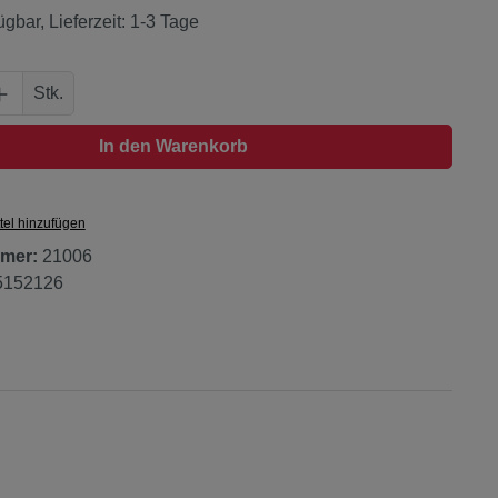
ügbar, Lieferzeit: 1-3 Tage
Anzahl: Gib den gewünschten Wert ein oder
Stk.
In den Warenkorb
tel hinzufügen
mer:
21006
5152126