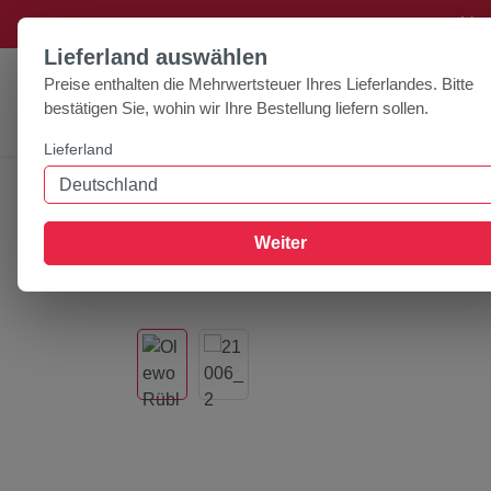
+++ Ver
um Hauptinhalt springen
Zur Suche springen
Lieferland auswählen
Preise enthalten die Mehrwertsteuer Ihres Lieferlandes. Bitte
bestätigen Sie, wohin wir Ihre Bestellung liefern sollen.
Lieferland
Home
Nahrungsergänzung
Olewo
Olewo Rüblies 100g
Weiter
Bildergalerie überspringen