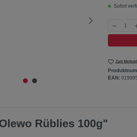
Sofort verf
Produkt 
Zum Merkzet
Produktnum
EAN:
01999
"Olewo Rüblies 100g"