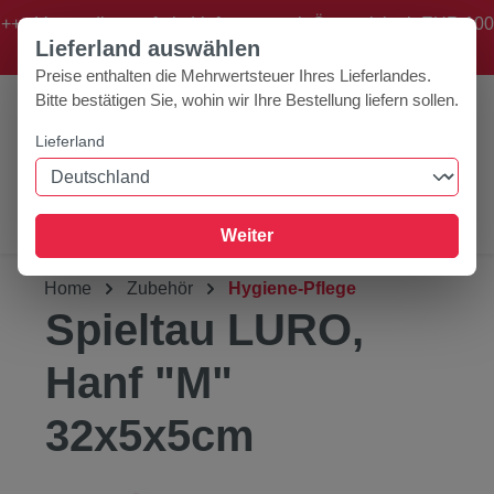
+++ Versandkostenfreie Lieferung nach Österreich ab EUR 100
Zum Hauptinhalt springen
Lieferland auswählen
Bestellwert! +++
Preise enthalten die Mehrwertsteuer Ihres Lieferlandes.
Bitte bestätigen Sie, wohin wir Ihre Bestellung liefern sollen.
Lieferland
0
Werkzeugleiste anzeigen
Du hast 0 Produk
Weiter
Home
Zubehör
Hygiene-Pflege
Spieltau LURO,
Hanf "M"
32x5x5cm