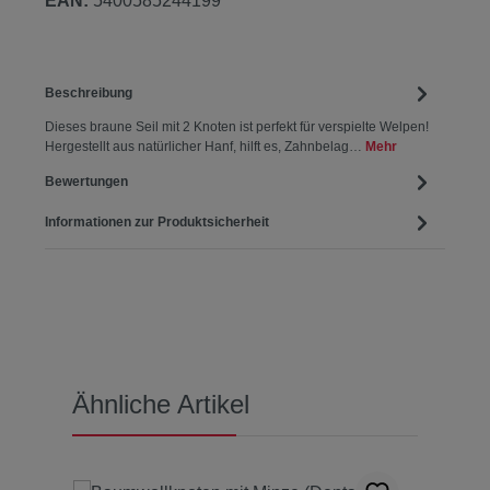
EAN:
5400585244199
Beschreibung
Dieses braune Seil mit 2 Knoten ist perfekt für verspielte Welpen!
Hergestellt aus natürlicher Hanf, hilft es, Zahnbelag…
Mehr
Bewertungen
Informationen zur Produktsicherheit
Produktgalerie überspringen
Ähnliche Artikel