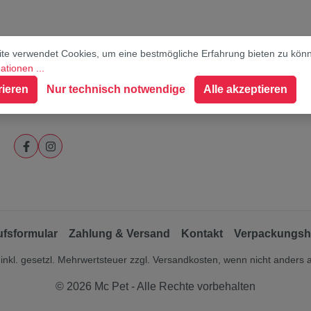
te verwendet Cookies, um eine bestmögliche Erfahrung bieten zu kön
tionen ...
rieren
Nur technisch notwendige
Alle akzeptieren
Social Media
ufsformular
Zahlung & Versand
Kontakt
Verpackungsh
 inkl. gesetzl. Mehrwertsteuer zzgl.
Versandkosten
, wenn nicht anders
© 2026 Mc Pet - Alle Rechte vorbehalten