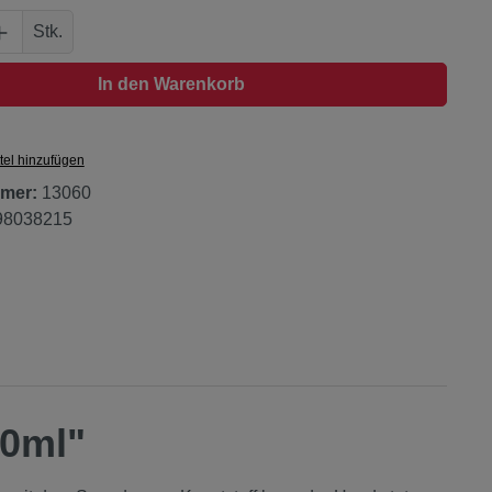
Anzahl: Gib den gewünschten Wert ein oder
Stk.
In den Warenkorb
tel hinzufügen
mer:
13060
98038215
00ml"