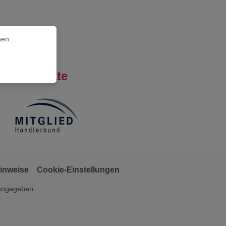
nen.
Zertifikate
inweise
Cookie-Einstellungen
 angegeben.