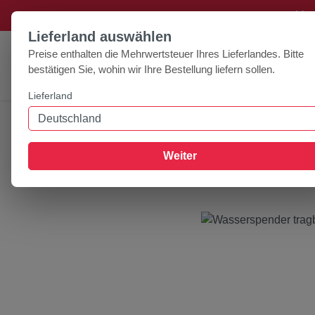
+++ Ver
um Hauptinhalt springen
Zur Suche springen
Lieferland auswählen
Preise enthalten die Mehrwertsteuer Ihres Lieferlandes. Bitte
bestätigen Sie, wohin wir Ihre Bestellung liefern sollen.
Lieferland
Home
Zubehör
Näpfe
Wasserspender tragb
Weiter
Bildergalerie überspringen