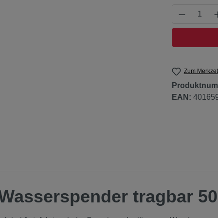
Produkt 
Zum Merkzet
Produktnum
EAN:
40165
"Wasserspender tragbar 5